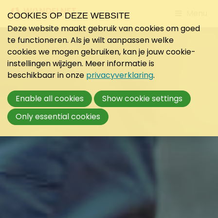
Jump
Menu
COOKIES OP DEZE WEBSITE
to
Deze website maakt gebruik van cookies om goed
mobile
te functioneren. Als je wilt aanpassen welke
navigati
cookies we mogen gebruiken, kan je jouw cookie-
instellingen wijzigen. Meer informatie is
beschikbaar in onze
privacyverklaring
.
Enable all cookies
Show cookie settings
Only essential cookies