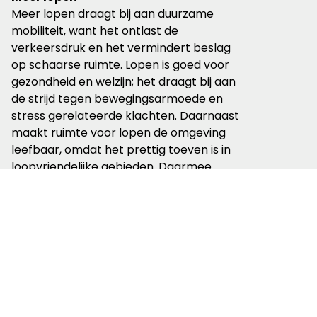
Meer lopen draagt bij aan duurzame
mobiliteit, want het ontlast de
verkeersdruk en het vermindert beslag
op schaarse ruimte. Lopen is goed voor
gezondheid en welzijn; het draagt bij aan
de strijd tegen bewegingsarmoede en
stress gerelateerde klachten. Daarnaast
maakt ruimte voor lopen de omgeving
leefbaar, omdat het prettig toeven is in
loopvriendelijke gebieden. Daarmee
bevordert het ontmoeting en
zelfredzaamheid, zeker ook voor kinderen,
ouderen en mindervaliden.
Over Ruimte voor Lopen
De partners van Ruimte voor Lopen willen
de potentie van lopen veel beter
benutten. Ze zetten zich in voor drie