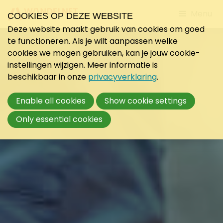
Jump
Menu
COOKIES OP DEZE WEBSITE
to
Deze website maakt gebruik van cookies om goed
mobile
te functioneren. Als je wilt aanpassen welke
navigati
cookies we mogen gebruiken, kan je jouw cookie-
instellingen wijzigen. Meer informatie is
beschikbaar in onze
privacyverklaring
.
Enable all cookies
Show cookie settings
Only essential cookies