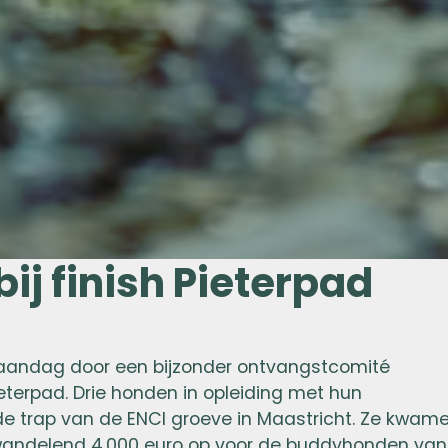
j finish Pieterpad
aandag door een bijzonder ontvangstcomité
ieterpad. Drie honden in opleiding met hun
de trap van de ENCI groeve in Maastricht. Ze kwam
wandelend 4.000 euro op voor de buddyhonden van