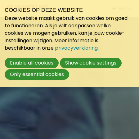
Jump
Menu
COOKIES OP DEZE WEBSITE
to
Deze website maakt gebruik van cookies om goed
mobile
te functioneren. Als je wilt aanpassen welke
navigati
cookies we mogen gebruiken, kan je jouw cookie-
instellingen wijzigen. Meer informatie is
beschikbaar in onze
privacyverklaring
.
Enable all cookies
Show cookie settings
Only essential cookies