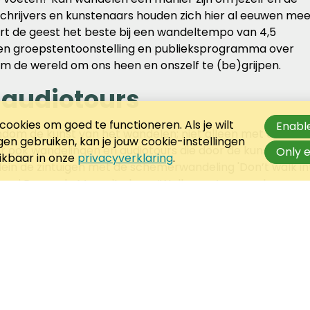
 schrijvers en kunstenaars houden zich hier al eeuwen me
ert de geest het beste bij een wandeltempo van 4,5
s een groepstentoonstelling en publieksprogramma over
om de wereld om ons heen en onszelf te (be)grijpen.
 audiotours
ookies om goed te functioneren. Als je wilt
Enable
ndom de kunst van het wandelen; niet alleen met een
n gebruiken, kan je jouw cookie-instellingen
ar ook wandelingen en audiotours die door de kunstenaar
Only e
hikbaar in onze
privacyverklaring
.
telein de zintuigen met de schemerwandeling 'Don’t walk in
Naomi Bueno de Mesquita haar ‘Walkaway’, een web-app
art van Amsterdam 'uit kunnen wissen' door er doorhee
n op een scherm in het Glazen Huis. Trek dus je
ingsreis!
ource – Mind Your Step
.