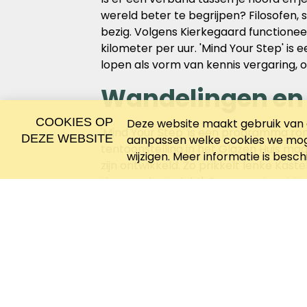
wereld beter te begrijpen? Filosofen,
bezig. Volgens Kierkegaard functione
kilometer per uur. 'Mind Your Step' i
lopen als vorm van kennis vergaring, 
Wandelingen en
COOKIES OP
Deze website maakt gebruik van c
'Mind Your Step' is een programma ro
DEZE WEBSITE
aanpassen welke cookies we moge
tentoonstelling in het Glazen Huis ma
wijzigen. Meer informatie is besc
zijn ontwikkeld. Zo prikkelt Ienke Kas
the woods at night'. En presenteert 
waarmee wandelaars straten op de ka
te wandelen, wat in real time is te zie
wandelschoenen aan en ga op ontdekk
Het hele programma vind je op
Zone2s
Wandelnet