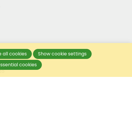
e
 all cookies
Show cookie settings
s
ssential cookies
to
n