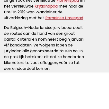
dingen ook het vernieuwde
Pionierspad
en
het vernieuwde
Krijtlandpad
mee naar de
titel. In 2019 won Wandelnet de
uitverkiezing met het
Romeinse Limespad
.
De Belgisch-Nederlandse jury beoordeelt
de routes aan de hand van een groot
aantal criteria en nomineert begin januari
vijf kandidaten. Vervolgens lopen de
juryleden alle genomineerde routes na. In
de praktijk betekent dit dat ze honderden
kilometers te voet afleggen, vóór ze tot
een eindoordeel komen.
Kandidaten op de
longlist
De 17 kandidaten op de longlist
'Wandelroute van het Jaar 2021 zijn, in