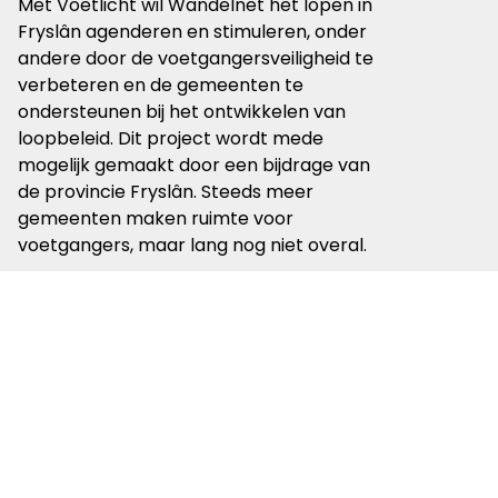
Met Voetlicht wil Wandelnet het lopen in
Fryslân agenderen en stimuleren, onder
andere door de voetgangersveiligheid te
verbeteren en de gemeenten te
ondersteunen bij het ontwikkelen van
loopbeleid. Dit project wordt mede
mogelijk gemaakt door een bijdrage van
de provincie Fryslân. Steeds meer
gemeenten maken ruimte voor
voetgangers, maar lang nog niet overal.
Wandelnet zet zich in om politiek
aandacht te vragen voor wandelen, zodat
provincies en gemeenten zorgen dat er
ruimte is om veilig en aantrekkelijk te
lopen.