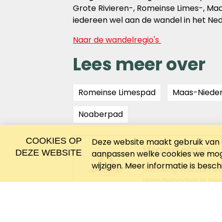
Grote Rivieren-, Romeinse Limes-, Ma
iedereen wel aan de wandel in het Ne
Naar de wandelregio's
Lees meer over
Romeinse Limespad
Maas-Niede
Noaberpad
COOKIES OP
Deze website maakt gebruik van c
Wandelnet
DEZE WEBSITE
aanpassen welke cookies we moge
wijzigen. Meer informatie is besc
Stichting Wandelnet
Wandelpaden in Nede
wandelpaden. Daarn