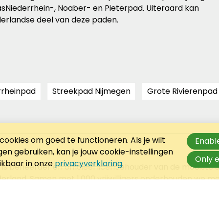
asNiederrhein-, Noaber- en Pieterpad. Uiteraard kan
derlandse deel van deze paden.
rrheinpad
Streekpad Nijmegen
Grote Rivierenpad
ookies om goed te functioneren. Als je wilt
Enable
n gebruiken, kan je jouw cookie-instellingen
Only e
hikbaar in onze
privacyverklaring
.
 is beheerder en officieel licentiehouder van de mooist
rland. Samen met 1.000 vrijwilligers onderhouden we me
aast zetten we ons in voor de belangen van wandelend 