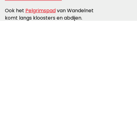
Ook het
Pelgrimspad
van Wandelnet
komt langs kloosters en abdijen.
Lees meer over
Noord-Brabant
Gerelateerde