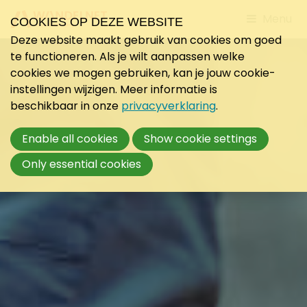
Jump
Menu
COOKIES OP DEZE WEBSITE
to
Deze website maakt gebruik van cookies om goed
mobile
te functioneren. Als je wilt aanpassen welke
navigati
cookies we mogen gebruiken, kan je jouw cookie-
instellingen wijzigen. Meer informatie is
beschikbaar in onze
privacyverklaring
.
Enable all cookies
Show cookie settings
Only essential cookies