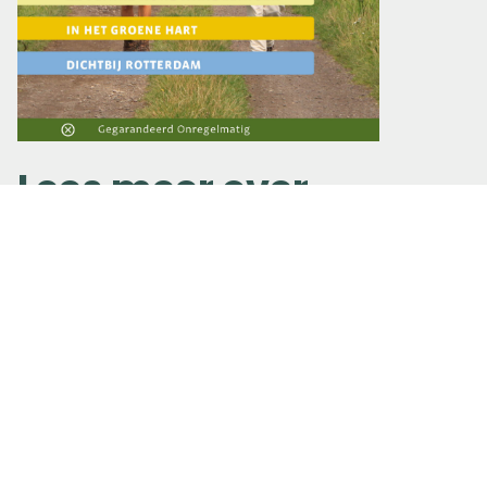
Lees meer over
Wandelgids
Zuid-Holland
Gerelateerde
berichten