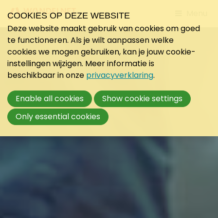
Jump
Menu
COOKIES OP DEZE WEBSITE
to
Deze website maakt gebruik van cookies om goed
mobile
te functioneren. Als je wilt aanpassen welke
navigati
cookies we mogen gebruiken, kan je jouw cookie-
instellingen wijzigen. Meer informatie is
beschikbaar in onze
privacyverklaring
.
Enable all cookies
Show cookie settings
Only essential cookies