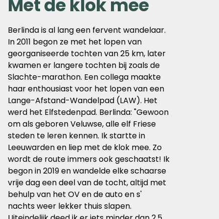
Met de klok mee
Berlinda is al lang een fervent wandelaar.
In 2011 begon ze met het lopen van
georganiseerde tochten van 25 km, later
kwamen er langere tochten bij zoals de
Slachte-marathon. Een collega maakte
haar enthousiast voor het lopen van een
Lange-Afstand-Wandelpad (LAW). Het
werd het Elfstedenpad. Berlinda: "Gewoon
om als geboren Veluwse, alle elf Friese
steden te leren kennen. Ik startte in
Leeuwarden en liep met de klok mee. Zo
wordt de route immers ook geschaatst! Ik
begon
in 2019 en wandelde elke schaarse
vrije dag een deel van de tocht,
a
ltijd met
behulp van het OV en de auto en s'
nachts weer lekker thuis slapen.
Uiteindelijk deed ik er iets minder dan 2,5