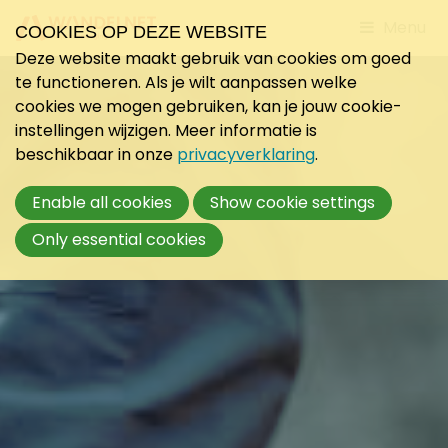
Jump
Menu
COOKIES OP DEZE WEBSITE
to
Deze website maakt gebruik van cookies om goed
mobile
te functioneren. Als je wilt aanpassen welke
navigati
cookies we mogen gebruiken, kan je jouw cookie-
instellingen wijzigen. Meer informatie is
beschikbaar in onze
privacyverklaring
.
Enable all cookies
Show cookie settings
Only essential cookies