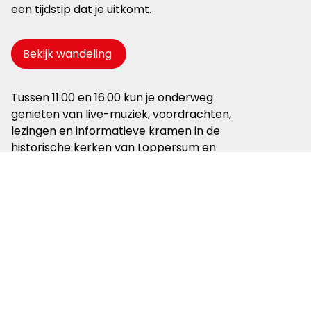
een tijdstip dat je uitkomt.
Bekijk wandeling
Tussen 11:00 en 16:00 kun je onderweg
genieten van live-muziek, voordrachten,
lezingen en informatieve kramen in de
historische kerken van Loppersum en
Eenum. Onderweg kom je verrassende
wetenswaardigheden en een
toneeluitvoering tegen.
Voor de laatste informatie en bijgewerkte
programmering, kijk op:
www.erfgoedloppersum.nl
Opheffen van