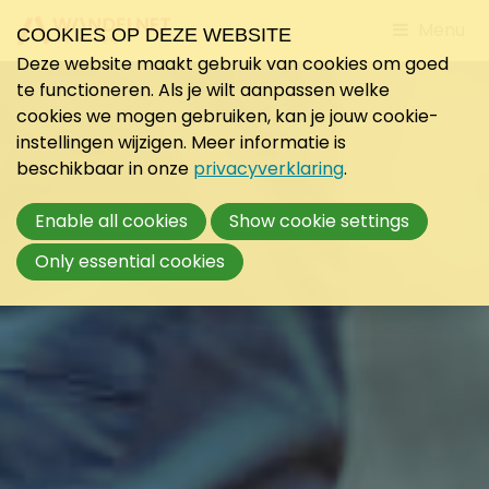
Jump
Menu
COOKIES OP DEZE WEBSITE
to
Deze website maakt gebruik van cookies om goed
mobile
te functioneren. Als je wilt aanpassen welke
navigati
cookies we mogen gebruiken, kan je jouw cookie-
instellingen wijzigen. Meer informatie is
beschikbaar in onze
privacyverklaring
.
Enable all cookies
Show cookie settings
Only essential cookies