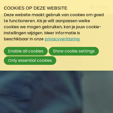
Jump
Menu
COOKIES OP DEZE WEBSITE
to
Deze website maakt gebruik van cookies om goed
mobile
te functioneren. Als je wilt aanpassen welke
navigati
cookies we mogen gebruiken, kan je jouw cookie-
instellingen wijzigen. Meer informatie is
beschikbaar in onze
privacyverklaring
.
Enable all cookies
Show cookie settings
Only essential cookies