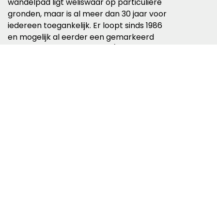
wandelpad ligt weliswaar op particuliere
gronden, maar is al meer dan 30 jaar voor
iedereen toegankelijk. Er loopt sinds 1986
en mogelijk al eerder een gemarkeerd
lange-afstand-wandelpad (eerst onder
de naam ‘Amsterdamse Ommegang’,
momenteel Pelgrimspad). Ook zijn er
tientallen getuigenverklaringen van
mensen die de Hoge Dijk al meer dan 30
jaar zonder enige belemmering
gebruiken. Dit maakt dat het voetpad
sinds tenminste 2016 een openbare weg is
doordat hij meer dan dertig
achtereenvolgende jaren voor ieder
toegankelijk is geweest.
Samen werken
aan een oplossing