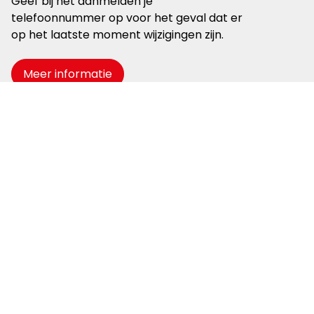
Geef bij het aanmelden je
telefoonnummer op voor het geval dat er
op het laatste moment wijzigingen zijn.
Meer informatie
Goed om te weten:
Draag stevige wandelschoenen;
Je moet in staat zijn over een paar
hekken te klimmen;
catering is voor eigen rekening, breng
eventueel je eigen spullen mee;
Honden mogen niet mee op deze
wandeling.