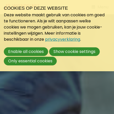
Jump
Menu
COOKIES OP DEZE WEBSITE
to
Deze website maakt gebruik van cookies om goed
mobile
te functioneren. Als je wilt aanpassen welke
navigati
cookies we mogen gebruiken, kan je jouw cookie-
instellingen wijzigen. Meer informatie is
beschikbaar in onze
privacyverklaring
.
Enable all cookies
Show cookie settings
Only essential cookies