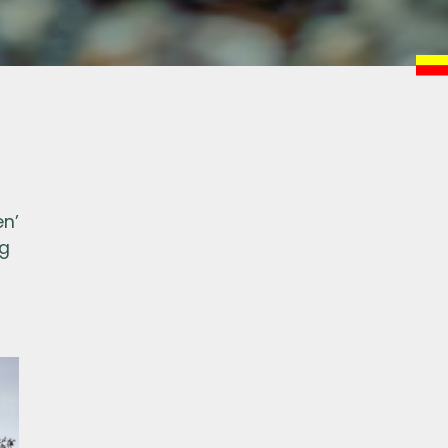
en’
ng