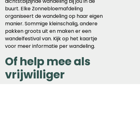
dichtstbijzijnde wandeling bij jou in de
buurt. Elke Zonnebloemafdeling
organiseert de wandeling op haar eigen
manier. Sommige kleinschalig, andere
pakken groots uit en maken er een
wandelfestival van. Kijk op het kaartje
voor meer informatie per wandeling.
Of help mee als
vrijwilliger
Sommige Zonnebloemafdelingen zijn nog
op zoek naar vrijwilligers die mee willen
helpen met bijvoorbeeld het duwen van
een rolstoel. Als vrijwilliger kun je ervoor
zorgen dat zoveel mogelijk mensen
eropuit kunnen op 1 juni. Heb je interesse?
Neem via het kaartje op