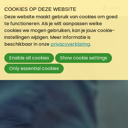
Jump
Menu
COOKIES OP DEZE WEBSITE
to
Deze website maakt gebruik van cookies om goed
mobile
te functioneren. Als je wilt aanpassen welke
navigati
cookies we mogen gebruiken, kan je jouw cookie-
instellingen wijzigen. Meer informatie is
beschikbaar in onze
privacyverklaring
.
Enable all cookies
Show cookie settings
Only essential cookies