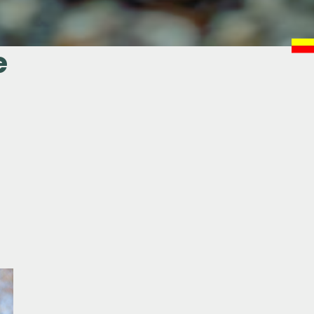
e
.
.