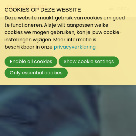
Jump
Menu
COOKIES OP DEZE WEBSITE
to
Deze website maakt gebruik van cookies om goed
mobile
te functioneren. Als je wilt aanpassen welke
navigati
cookies we mogen gebruiken, kan je jouw cookie-
instellingen wijzigen. Meer informatie is
beschikbaar in onze
privacyverklaring
.
Enable all cookies
Show cookie settings
Only essential cookies