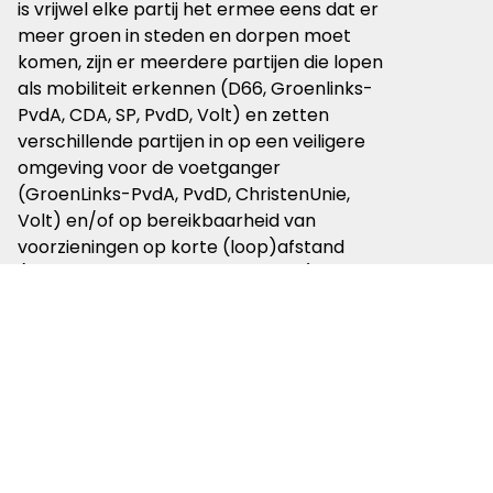
is vrijwel elke partij het ermee eens dat er
meer groen in steden en dorpen moet
komen, zijn er meerdere partijen die lopen
als mobiliteit erkennen (D66, Groenlinks-
PvdA, CDA, SP, PvdD, Volt) en zetten
verschillende partijen in op een veiligere
omgeving voor de voetganger
(GroenLinks-PvdA, PvdD, ChristenUnie,
Volt) en/of op bereikbaarheid van
voorzieningen op korte (loop)afstand
(D66, SGP, ChristenUnie, Volt, BBB).
Recreatief
wandelen
Waar lopen in steeds meer
verkiezingsprogramma’s een
duidelijke(re) rol krijgt, geldt dit nog voor