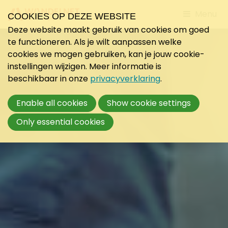
Jump
Menu
COOKIES OP DEZE WEBSITE
to
Deze website maakt gebruik van cookies om goed
mobile
te functioneren. Als je wilt aanpassen welke
navigati
cookies we mogen gebruiken, kan je jouw cookie-
instellingen wijzigen. Meer informatie is
beschikbaar in onze
privacyverklaring
.
Enable all cookies
Show cookie settings
Only essential cookies