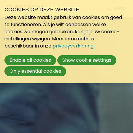
Jump
Menu
COOKIES OP DEZE WEBSITE
to
Deze website maakt gebruik van cookies om goed
mobile
te functioneren. Als je wilt aanpassen welke
navigati
cookies we mogen gebruiken, kan je jouw cookie-
instellingen wijzigen. Meer informatie is
beschikbaar in onze
privacyverklaring
.
Enable all cookies
Show cookie settings
Only essential cookies