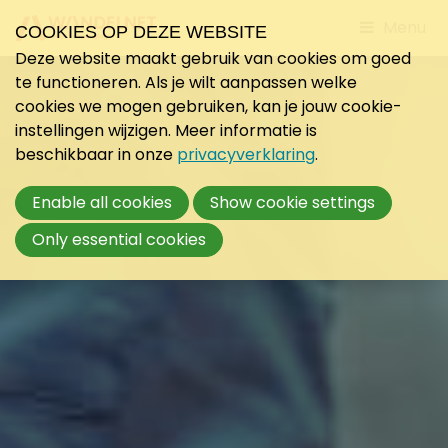
Jump
Menu
COOKIES OP DEZE WEBSITE
to
Deze website maakt gebruik van cookies om goed
mobile
te functioneren. Als je wilt aanpassen welke
navigati
cookies we mogen gebruiken, kan je jouw cookie-
instellingen wijzigen. Meer informatie is
beschikbaar in onze
privacyverklaring
.
Enable all cookies
Show cookie settings
Only essential cookies