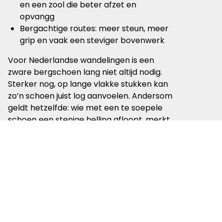
en een zool die beter afzet en
opvangg
Bergachtige routes: meer steun, meer
grip en vaak een steviger bovenwerk
Voor Nederlandse wandelingen is een
zware bergschoen lang niet altijd nodig.
Sterker nog, op lange vlakke stukken kan
zo’n schoen juist log aanvoelen. Andersom
geldt hetzelfde: wie met een te soepele
schoen een stenige helling afloopt, merkt
snel dat comfort in de winkel iets anders
is dan zekerheid onderweg.
Waar je op moet
letten bij het
kopen van