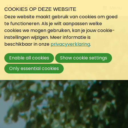
Jump
Menu
COOKIES OP DEZE WEBSITE
to
Deze website maakt gebruik van cookies om goed
mobile
te functioneren. Als je wilt aanpassen welke
navigati
cookies we mogen gebruiken, kan je jouw cookie-
instellingen wijzigen. Meer informatie is
beschikbaar in onze
privacyverklaring
.
Enable all cookies
Show cookie settings
Only essential cookies