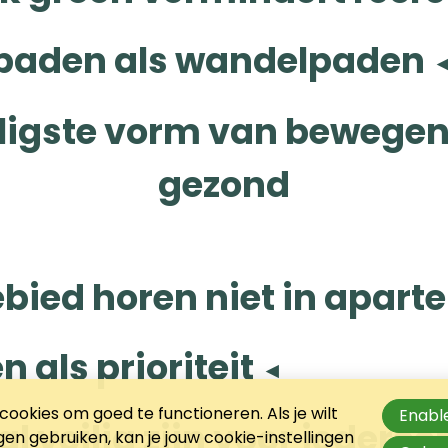
paden als wandelpaden
igste vorm van bewegen
gezond
bied horen niet in apart
en als prioriteit
ookies om goed te functioneren. Als je wilt
Enable
 veilig zijn voor iederee
n gebruiken, kan je jouw cookie-instellingen