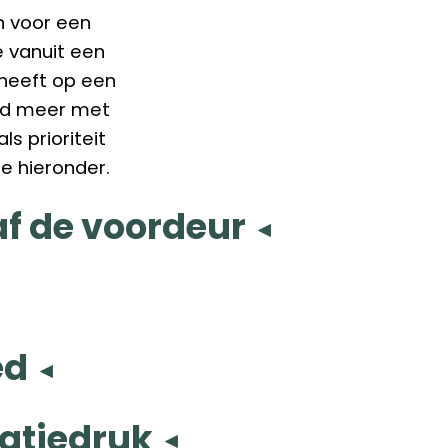
in voor een
e vanuit een
 heeft op een
ed meer met
ls prioriteit
je hieronder.
af de voordeur
ed
eatiedruk