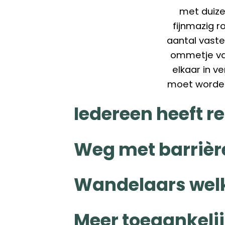
met duizen
fijnmazig r
aantal vaste
ommetje va
elkaar in ve
moet worden 
Iedereen heeft r
Weg met barrièr
Wandelaars welk
Meer toegankelij