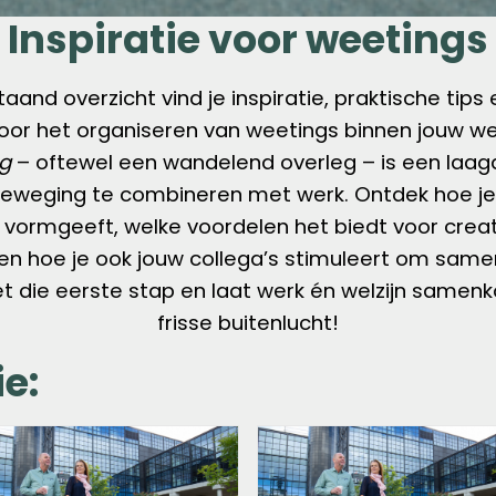
Inspiratie voor weetings
taand overzicht vind je inspiratie, praktische tips 
voor het organiseren van weetings binnen jouw w
g
– oftewel een wandelend overleg – is een laa
eweging te combineren met werk. Ontdek hoe je
f vormgeeft, welke voordelen het biedt voor creati
en hoe je ook jouw collega’s stimuleert om same
et die eerste stap en laat werk én welzijn samen
frisse buitenlucht!
e: