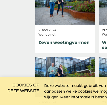
21 mei 2024
21 
Wandelnet
Wa
Zeven weetingvormen
W
se
COOKIES OP
Deze website maakt gebruik van c
DEZE WEBSITE
aanpassen welke cookies we moge
wijzigen. Meer informatie is besc
21 mei 2024
20
Wandelnet
Wa