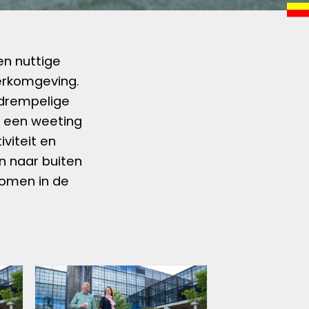
en nuttige
erkomgeving.
gdrempelige
 een weeting
viteit en
n naar buiten
komen in de