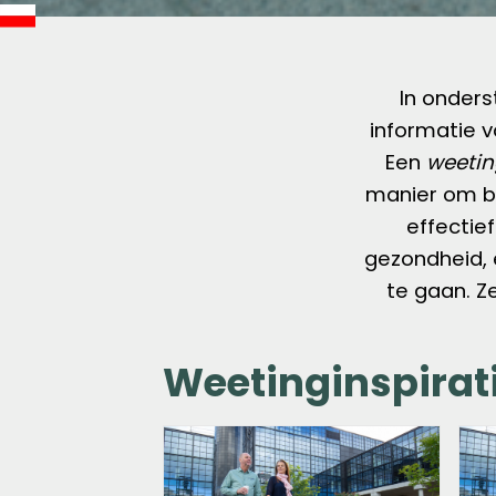
In onders
informatie 
Een
weetin
manier om b
effectie
gezondheid, 
te gaan. Z
Weetinginspirati