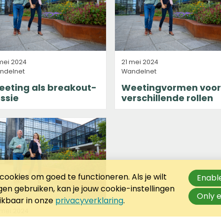
mei 2024
21 mei 2024
ndelnet
Wandelnet
eeting als breakout-
Weetingvormen voor
ssie
verschillende rollen
ookies om goed te functioneren. Als je wilt
Enable
n gebruiken, kan je jouw cookie-instellingen
Only e
hikbaar in onze
privacyverklaring
.
 mei 2024
ndelnet