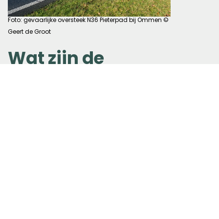
Foto: gevaarlijke oversteek N36 Pieterpad bij Ommen ©
Geert de Groot
Wat zijn de
speerpunten voor
de komende tijd?
"De Niet Actief Beveiligde
Spoorwegovergangen (NABO's) zijn en
blijven een speerpunt van ons team.
Daarnaast zijn er een aantal oversteken
op provinciale wegen, de N-wegen, die
om onze aandacht vragen. We hebben
als team ook besloten om aan de slag te
gaan met de voorbereiding op de
verkiezingen voor de Provinciale Staten;