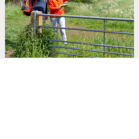
Help jij mee?
Wandelpaden zijn kwetsbaar. Dat merk je vaak niet
als je een mooie wandelroute loopt, maar door
spoor, wegen en bebouwing kunnen wandelroutes
zomaar verdwijnen of saai en onaantrekkelijk
worden. Help je mee om wandelroutes te
beschermen en te onderhouden?