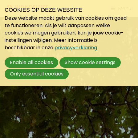
Jump
Menu
COOKIES OP DEZE WEBSITE
to
Deze website maakt gebruik van cookies om goed
mobile
te functioneren. Als je wilt aanpassen welke
navigati
cookies we mogen gebruiken, kan je jouw cookie-
instellingen wijzigen. Meer informatie is
beschikbaar in onze
privacyverklaring
.
Enable all cookies
Show cookie settings
Only essential cookies