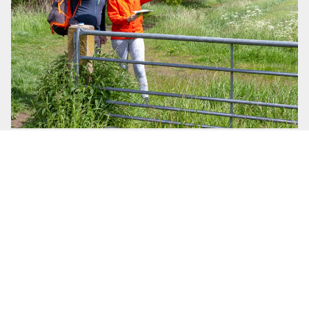
Help jij mee?
Wandelpaden zijn kwetsbaar. Dat merk je vaak niet
als je een mooie wandelroute loopt, maar door
spoor, wegen en bebouwing kunnen wandelroutes
zomaar verdwijnen of saai en onaantrekkelijk
worden. Help je mee om wandelroutes te
beschermen en te onderhouden?