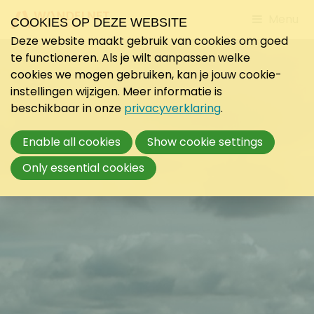
Jump
Menu
COOKIES OP DEZE WEBSITE
to
Deze website maakt gebruik van cookies om goed
mobile
te functioneren. Als je wilt aanpassen welke
navigati
cookies we mogen gebruiken, kan je jouw cookie-
instellingen wijzigen. Meer informatie is
beschikbaar in onze
privacyverklaring
.
Enable all cookies
Show cookie settings
Only essential cookies