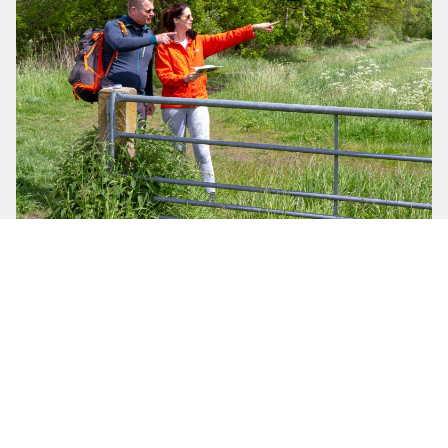
Help jij mee?
Wandelpaden zijn kwetsbaar. Dat merk je vaak niet
als je een mooie wandelroute loopt, maar door
spoor, wegen en bebouwing kunnen wandelroutes
zomaar verdwijnen of saai en onaantrekkelijk
worden. Help je mee om wandelroutes te
beschermen en te onderhouden?