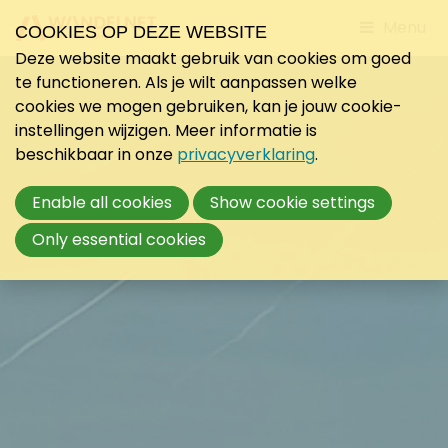
Jump
Menu
COOKIES OP DEZE WEBSITE
to
Deze website maakt gebruik van cookies om goed
mobile
te functioneren. Als je wilt aanpassen welke
navigati
cookies we mogen gebruiken, kan je jouw cookie-
instellingen wijzigen. Meer informatie is
beschikbaar in onze
privacyverklaring
.
Enable all cookies
Show cookie settings
Only essential cookies