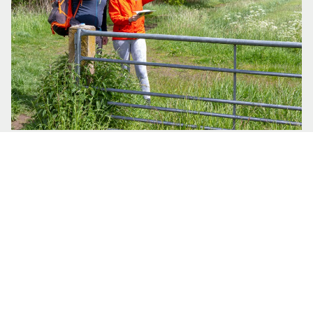
Help jij mee?
Wandelpaden zijn kwetsbaar. Dat merk je vaak niet
als je een mooie wandelroute loopt, maar door
spoor, wegen en bebouwing kunnen wandelroutes
zomaar verdwijnen of saai en onaantrekkelijk
worden. Help je mee om wandelroutes te
beschermen en te onderhouden?