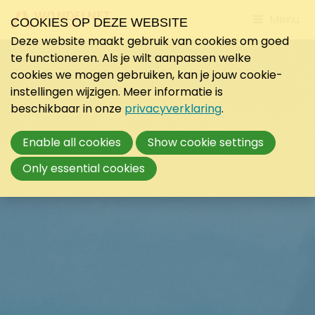
Jump
Menu
COOKIES OP DEZE WEBSITE
to
Deze website maakt gebruik van cookies om goed
mobile
te functioneren. Als je wilt aanpassen welke
navigati
cookies we mogen gebruiken, kan je jouw cookie-
instellingen wijzigen. Meer informatie is
beschikbaar in onze
privacyverklaring
.
Enable all cookies
Show cookie settings
Only essential cookies