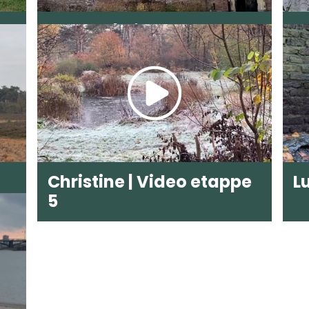
Sander | Video etappe 2
L
Christine | Video etappe
L
5