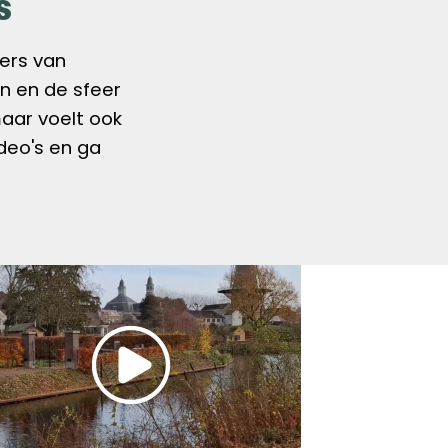
s
gers van
en en de sfeer
maar voelt ook
ideo's en ga