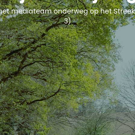
 het mediateam onderweg op het Streek
3)