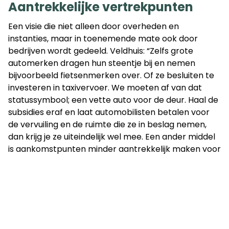
Aantrekkelijke vertrekpunten
Een visie die niet alleen door overheden en
instanties, maar in toenemende mate ook door
bedrijven wordt gedeeld. Veldhuis: “Zelfs grote
automerken dragen hun steentje bij en nemen
bijvoorbeeld fietsenmerken over. Of ze besluiten te
investeren in taxivervoer. We moeten af van dat
statussymbool; een vette auto voor de deur. Haal de
subsidies eraf en laat automobilisten betalen voor
de vervuiling en de ruimte die ze in beslag nemen,
dan krijg je ze uiteindelijk wel mee. Een ander middel
is aankomstpunten minder aantrekkelijk maken voor
auto’s, zodat mensen bij vertrek al gestimuleerd
worden te kiezen voor wandelen, fietsen of
openbaar vervoer. Ga je met de auto naar
Amsterdam, dan weet je dat parkeren lastig én duur
wordt. Andersom kun je ook de vertrekpunten
aantrekkelijker maken, zodat mensen eerder