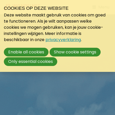
Jump
Menu
COOKIES OP DEZE WEBSITE
to
Deze website maakt gebruik van cookies om goed
mobile
te functioneren. Als je wilt aanpassen welke
navigati
cookies we mogen gebruiken, kan je jouw cookie-
instellingen wijzigen. Meer informatie is
beschikbaar in onze
privacyverklaring
.
Enable all cookies
Show cookie settings
Only essential cookies