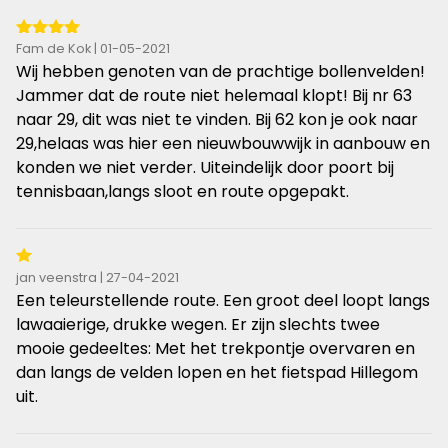
4
Fam de Kok | 01-05-2021
van
Wij hebben genoten van de prachtige bollenvelden!
de
Jammer dat de route niet helemaal klopt! Bij nr 63
5
naar 29, dit was niet te vinden. Bij 62 kon je ook naar
sterren
29,helaas was hier een nieuwbouwwijk in aanbouw en
konden we niet verder. Uiteindelijk door poort bij
tennisbaan,langs sloot en route opgepakt.
1
jan veenstra | 27-04-2021
van
Een teleurstellende route. Een groot deel loopt langs
de
lawaaierige, drukke wegen. Er zijn slechts twee
5
mooie gedeeltes: Met het trekpontje overvaren en
sterren
dan langs de velden lopen en het fietspad Hillegom
uit.