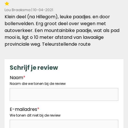
1
Lou Braaksma | 10-04-2021
van
Klein deel (na Hillegom), leuke paadjes. en door
de
bollenvelden. Erg groot deel over wegen met
5
autoverkeer. Een mountainbike paadje, wat als pad
sterren
mooi is, ligt o 10 meter afstand van lawaaiige
provinciale weg. Teleurstellende route
Schrijf je review
Naam
*
Naam die we tonen bij de review
E-mailadres
*
We tonen dit niet bij de review