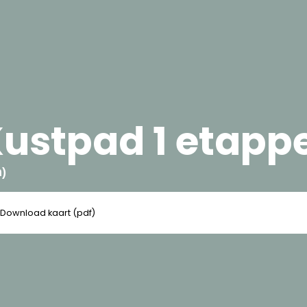
ustpad 1 etappe
)
Download kaart (pdf)