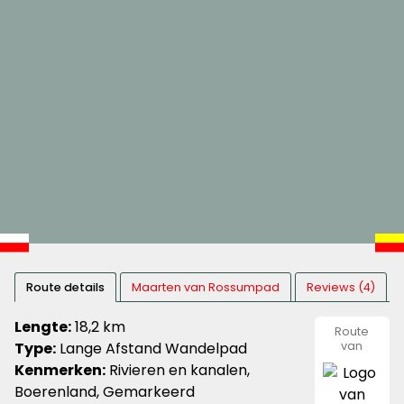
Route details
Maarten van Rossumpad
Reviews (4)
Lengte:
18,2 km
Route
Type:
Lange Afstand Wandelpad
van
Nivon
Kenmerken:
Rivieren en kanalen,
Natuurvr
Boerenland, Gemarkeerd