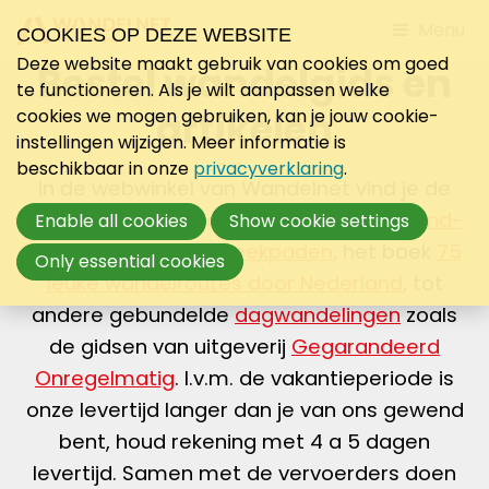
Jump
Menu
COOKIES OP DEZE WEBSITE
to
Deze website maakt gebruik van cookies om goed
Bestel wandelgids en
mobile
te functioneren. Als je wilt aanpassen welke
navigati
artikelen
cookies we mogen gebruiken, kan je jouw cookie-
instellingen wijzigen. Meer informatie is
beschikbaar in onze
privacyverklaring
.
In de webwinkel van Wandelnet vind je de
mooiste wandelgidsen van
Lange-Afstand-
Enable all cookies
Show cookie settings
Wandelpaden
en
Streekpaden
, het boek
75
Only essential cookies
leuke wandelroutes door Nederland
, tot
andere gebundelde
dagwandelingen
zoals
de gidsen van uitgeverij
Gegarandeerd
Onregelmatig
. I.v.m. de vakantieperiode is
onze levertijd langer dan je van ons gewend
bent, houd rekening met 4 a 5 dagen
levertijd. Samen met de vervoerders doen