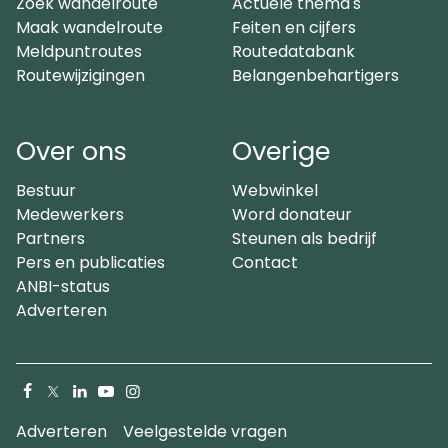
Zoek wandelroute
Actuele thema's
Maak wandelroute
Feiten en cijfers
Meldpuntroutes
Routedatabank
Routewijzigingen
Belangenbehartigers
Over ons
Overige
Bestuur
Webwinkel
Medewerkers
Word donateur
Partners
Steunen als bedrijf
Pers en publicaties
Contact
ANBI-status
Adverteren
Facebook
X
LinkedIn
YouTube
Instagram
(Twitter)
Adverteren
Veelgestelde vragen