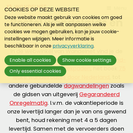
Jump
Menu
COOKIES OP DEZE WEBSITE
to
Deze website maakt gebruik van cookies om goed
Bestel wandelgids en
mobile
te functioneren. Als je wilt aanpassen welke
navigati
artikelen
cookies we mogen gebruiken, kan je jouw cookie-
instellingen wijzigen. Meer informatie is
beschikbaar in onze
privacyverklaring
.
In de webwinkel van Wandelnet vind je de
mooiste wandelgidsen van
Lange-Afstand-
Enable all cookies
Show cookie settings
Wandelpaden
en
Streekpaden
, het boek
75
Only essential cookies
leuke wandelroutes door Nederland
, tot
andere gebundelde
dagwandelingen
zoals
de gidsen van uitgeverij
Gegarandeerd
Onregelmatig
. I.v.m. de vakantieperiode is
onze levertijd langer dan je van ons gewend
bent, houd rekening met 4 a 5 dagen
levertijd. Samen met de vervoerders doen