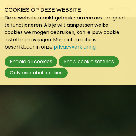
Jump
Menu
COOKIES OP DEZE WEBSITE
to
Deze website maakt gebruik van cookies om goed
mobile
te functioneren. Als je wilt aanpassen welke
navigati
cookies we mogen gebruiken, kan je jouw cookie-
instellingen wijzigen. Meer informatie is
beschikbaar in onze
privacyverklaring
.
Enable all cookies
Show cookie settings
Only essential cookies