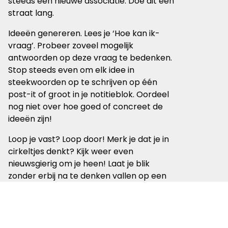
steeds een nieuwe associatie. Doe dit een
straat lang.
Ideeën genereren. Lees je ‘Hoe kan ik-
vraag’. Probeer zoveel mogelijk
antwoorden op deze vraag te bedenken.
Stop steeds even om elk idee in
steekwoorden op te schrijven op één
post-it of groot in je notitieblok. Oordeel
nog niet over hoe goed of concreet de
ideeën zijn!
Loop je vast? Loop door! Merk je dat je in
cirkeltjes denkt? Kijk weer even
nieuwsgierig om je heen! Laat je blik
zonder erbij na te denken vallen op een
element. Bijvoorbeeld een kinderfiets,
vogelnest of een kapsalon. Hoe los je de
uitdaging op als je dit element daarbij
móét gebruiken?