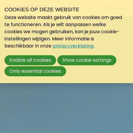
Jump
Menu
COOKIES OP DEZE WEBSITE
to
Deze website maakt gebruik van cookies om goed
mobile
te functioneren. Als je wilt aanpassen welke
navigati
cookies we mogen gebruiken, kan je jouw cookie-
instellingen wijzigen. Meer informatie is
beschikbaar in onze
privacyverklaring
.
Enable all cookies
Show cookie settings
Only essential cookies