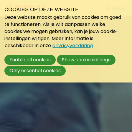
Jump
Menu
COOKIES OP DEZE WEBSITE
to
Deze website maakt gebruik van cookies om goed
mobile
te functioneren. Als je wilt aanpassen welke
navigati
cookies we mogen gebruiken, kan je jouw cookie-
instellingen wijzigen. Meer informatie is
beschikbaar in onze
privacyverklaring
.
Enable all cookies
Show cookie settings
Only essential cookies