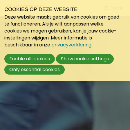
Jump
Menu
COOKIES OP DEZE WEBSITE
to
Deze website maakt gebruik van cookies om goed
mobile
te functioneren. Als je wilt aanpassen welke
navigati
cookies we mogen gebruiken, kan je jouw cookie-
instellingen wijzigen. Meer informatie is
beschikbaar in onze
privacyverklaring
.
Enable all cookies
Show cookie settings
Only essential cookies