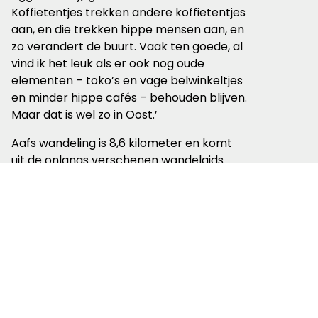
Koffietentjes trekken andere koffietentjes
aan, en die trekken hippe mensen aan, en
zo verandert de buurt. Vaak ten goede, al
vind ik het leuk als er ook nog oude
elementen – toko’s en vage belwinkeltjes
en minder hippe cafés – behouden blijven.
Maar dat is wel zo in Oost.’
Aafs wandeling is 8,6 kilometer en komt
uit de onlangs verschenen wandelgids
‘Ode aan Oost’ met routes en verhalen uit
Amsterdam-Oost. Gidsauteur Lucy
Deutekom is vrijwilliger bij Wandelnet.