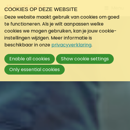
Jump
Menu
COOKIES OP DEZE WEBSITE
to
Deze website maakt gebruik van cookies om goed
mobile
te functioneren. Als je wilt aanpassen welke
navigati
cookies we mogen gebruiken, kan je jouw cookie-
instellingen wijzigen. Meer informatie is
beschikbaar in onze
privacyverklaring
.
Enable all cookies
Show cookie settings
Only essential cookies