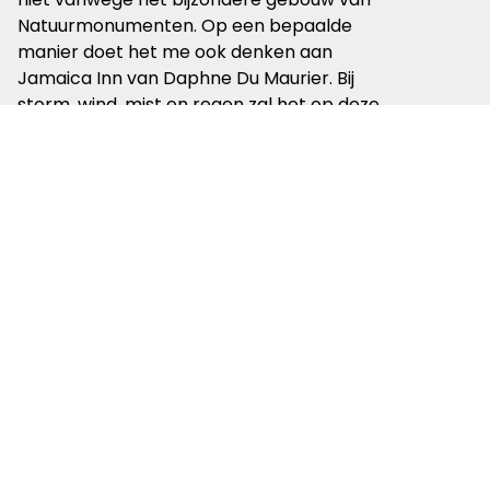
Natuurmonumenten. Op een bepaalde
manier doet het me ook denken aan
Jamaica Inn van Daphne Du Maurier. Bij
storm, wind, mist en regen zal het op deze
hoogte precies zo kunnen spoken.
Maar vandaag is het een prachtige
zonnige dag in de meivakantie met rijen
mensen bij de
koffie to go
. De
parkeerplaats vol, de bankjes bezet. Toch
sta ook ik even stil bij het schitterende
uitzicht dat is ontstaan door de ijstijden die
200.000 jaar geleden ons klimaat
beheersten.
De top van de Kraaijenberg bereik ik
zonder onderweg te moeten stoppen om
op adem te komen. Wel heb ik de
kuitenbijtertjes gevoeld.