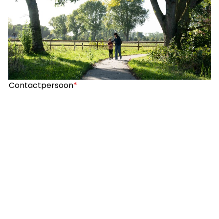
Contactpersoon
*
Organisatie
*
E-mailadres
*