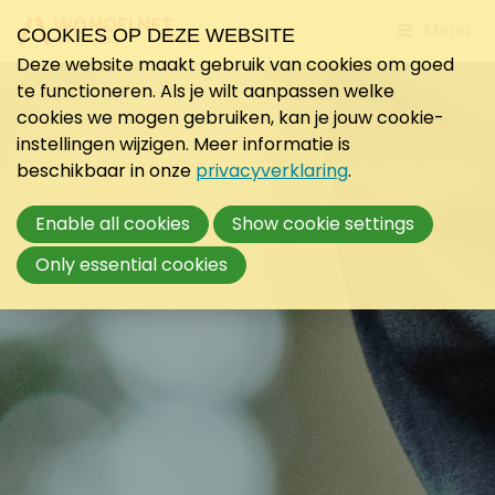
Jump
Menu
COOKIES OP DEZE WEBSITE
to
Deze website maakt gebruik van cookies om goed
mobile
te functioneren. Als je wilt aanpassen welke
navigati
cookies we mogen gebruiken, kan je jouw cookie-
instellingen wijzigen. Meer informatie is
beschikbaar in onze
privacyverklaring
.
Enable all cookies
Show cookie settings
Only essential cookies