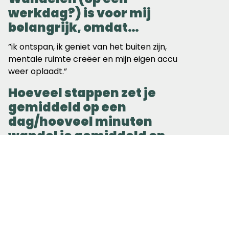
werkdag?) is voor mij
belangrijk, omdat…
”ik ontspan, ik geniet van het buiten zijn,
mentale ruimte creëer en mijn eigen accu
weer oplaadt.”
Hoeveel stappen zet je
gemiddeld op een
dag/hoeveel minuten
wandel je gemiddeld op
een dag?
“Dat wisselt enorm. Via mijn horloge heb ik
daar een aardig beeld van. Ik krijg
regelmatig de melding om “aan de slag”
te gaan, maar gelukkig ook af en toe een
complimentje dat ik “goed bezig” ben.
Mijn