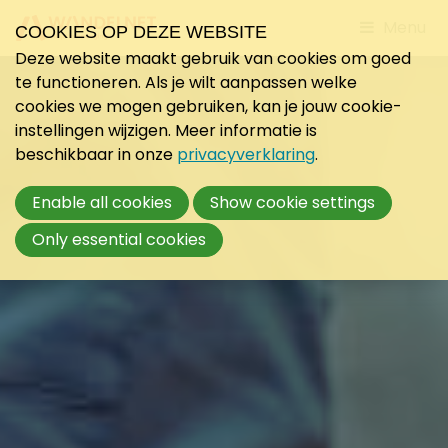
Jump
Menu
COOKIES OP DEZE WEBSITE
to
Deze website maakt gebruik van cookies om goed
mobile
te functioneren. Als je wilt aanpassen welke
navigati
cookies we mogen gebruiken, kan je jouw cookie-
instellingen wijzigen. Meer informatie is
beschikbaar in onze
privacyverklaring
.
Enable all cookies
Show cookie settings
Only essential cookies