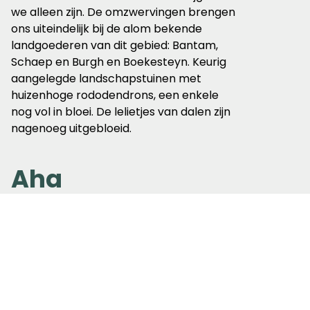
we alleen zijn. De omzwervingen brengen
ons uiteindelijk bij de alom bekende
landgoederen van dit gebied: Bantam,
Schaep en Burgh en Boekesteyn. Keurig
aangelegde landschapstuinen met
huizenhoge rododendrons, een enkele
nog vol in bloei. De lelietjes van dalen zijn
nagenoeg uitgebloeid.
Aha
In de late zomer ben ik terug en wandel
het tweede deel van deze prachtige
wandeling, de buitenplaatsen Hilverbeek
en Gooilust, waarbij deze laatste, in mijn
beleving, de meest bijzondere is. De
toenmalige bewoner Frans Blaauw was