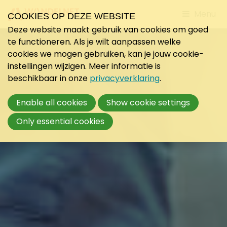
Jump
Menu
COOKIES OP DEZE WEBSITE
to
Deze website maakt gebruik van cookies om goed
mobile
te functioneren. Als je wilt aanpassen welke
navigati
cookies we mogen gebruiken, kan je jouw cookie-
instellingen wijzigen. Meer informatie is
beschikbaar in onze
privacyverklaring
.
Enable all cookies
Show cookie settings
Only essential cookies