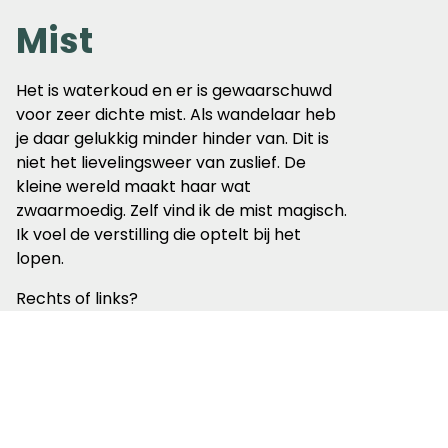
Mist
Het is waterkoud en er is gewaarschuwd
voor zeer dichte mist. Als wandelaar heb
je daar gelukkig minder hinder van. Dit is
niet het lievelingsweer van zuslief. De
kleine wereld maakt haar wat
zwaarmoedig. Zelf vind ik de mist magisch.
Ik voel de verstilling die optelt bij het
lopen.
Rechts of links?
Nee, gewoon rechtdoor.
Dat kan niet.
Al na een half uur stevig doorlopen komen
we op een punt dat zuslief dus niet blijkt
te kennen. We lopen langs modderige
weilanden waar de authentieke (kleine)