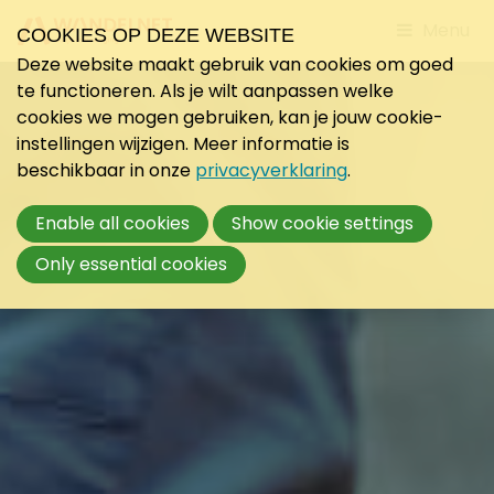
Jump
Menu
COOKIES OP DEZE WEBSITE
to
Deze website maakt gebruik van cookies om goed
mobile
te functioneren. Als je wilt aanpassen welke
navigati
cookies we mogen gebruiken, kan je jouw cookie-
instellingen wijzigen. Meer informatie is
beschikbaar in onze
privacyverklaring
.
Enable all cookies
Show cookie settings
Only essential cookies