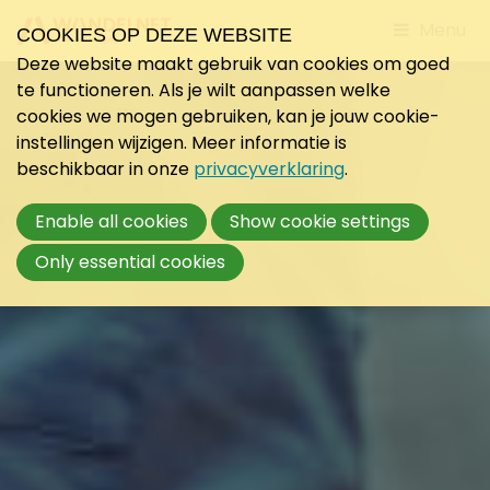
Jump
Menu
COOKIES OP DEZE WEBSITE
to
Deze website maakt gebruik van cookies om goed
mobile
te functioneren. Als je wilt aanpassen welke
navigati
cookies we mogen gebruiken, kan je jouw cookie-
instellingen wijzigen. Meer informatie is
beschikbaar in onze
privacyverklaring
.
Enable all cookies
Show cookie settings
Only essential cookies